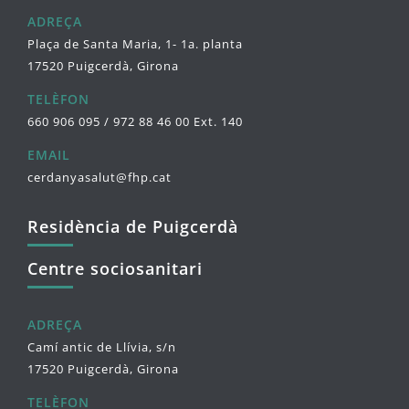
ADREÇA
Plaça de Santa Maria, 1- 1a. planta
17520 Puigcerdà, Girona
TELÈFON
660 906 095 / 972 88 46 00 Ext. 140
EMAIL
cerdanyasalut@fhp.cat
Residència de Puigcerdà
Centre sociosanitari
ADREÇA
Camí antic de Llívia, s/n
17520 Puigcerdà, Girona
TELÈFON