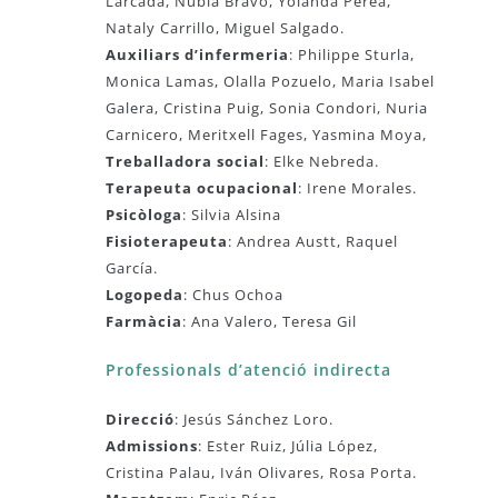
Larcada, Nubia Bravo, Yolanda Perea,
Nataly Carrillo, Miguel Salgado.
Auxiliars d’infermeria
: Philippe Sturla,
Monica Lamas, Olalla Pozuelo, Maria Isabel
Galera, Cristina Puig, Sonia Condori, Nuria
Carnicero, Meritxell Fages, Yasmina Moya,
Treballadora social
: Elke Nebreda.
Terapeuta ocupacional
: Irene Morales.
Psicòloga
: Silvia Alsina
Fisioterapeuta
: Andrea Austt, Raquel
García.
Logopeda
: Chus Ochoa
Farmàcia
: Ana Valero, Teresa Gil
Professionals d’atenció indirecta
Direcció
: Jesús Sánchez Loro.
Admissions
: Ester Ruiz, Júlia López,
Cristina Palau, Iván Olivares, Rosa Porta.