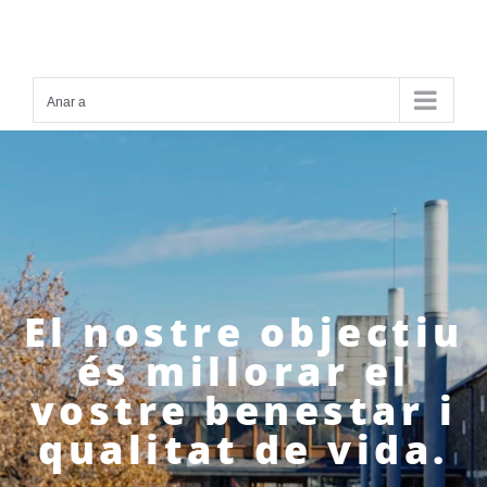
Skip
to
content
Anar a
El nostre objectiu
és millorar el
vostre benestar i
qualitat de vida.