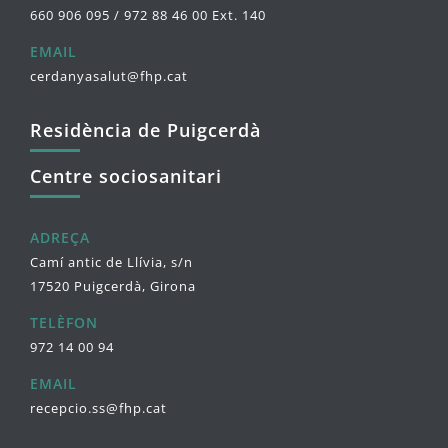
660 906 095 / 972 88 46 00 Ext. 140
EMAIL
cerdanyasalut@fhp.cat
Residència de Puigcerdà
Centre sociosanitari
ADREÇA
Camí antic de Llívia, s/n
17520 Puigcerdà, Girona
TELÈFON
972 14 00 94
EMAIL
recepcio.ss@fhp.cat