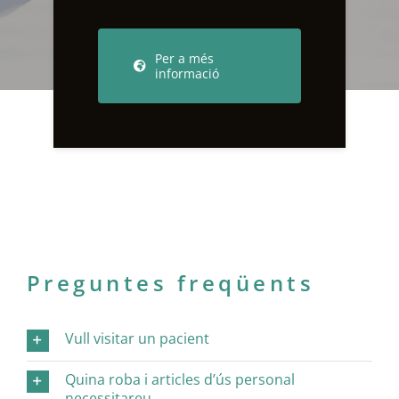
Per a més
informació
Preguntes freqüents
Vull visitar un pacient
Quina roba i articles d’ús personal
necessitareu