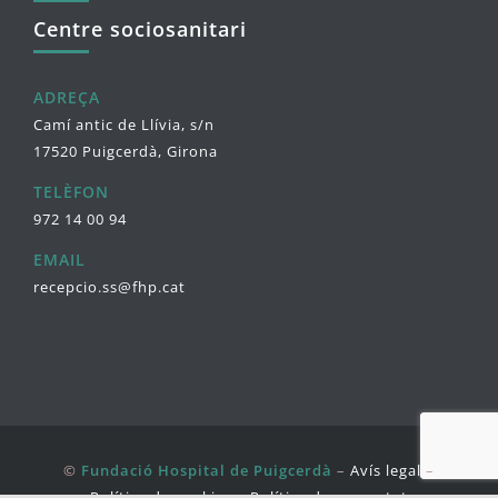
Centre sociosanitari
ADREÇA
Camí antic de Llívia, s/n
17520 Puigcerdà, Girona
TELÈFON
972 14 00 94
EMAIL
recepcio.ss@fhp.cat
©
Fundació Hospital de Puigcerdà
–
Avís legal
–
Política de cookies
–
Política de seguretat