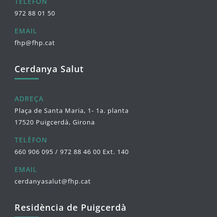
TELÈFON
972 88 01 50
EMAIL
fhp@fhp.cat
Cerdanya Salut
ADREÇA
Plaça de Santa Maria, 1- 1a. planta
17520 Puigcerdà, Girona
TELÈFON
660 906 095 / 972 88 46 00 Ext. 140
EMAIL
cerdanyasalut@fhp.cat
Residència de Puigcerdà