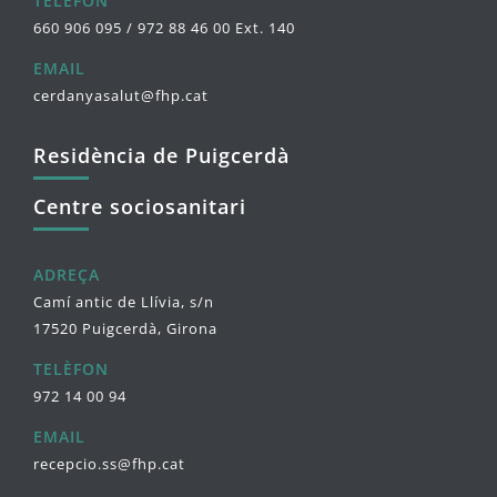
TELÈFON
660 906 095 / 972 88 46 00 Ext. 140
EMAIL
cerdanyasalut@fhp.cat
Residència de Puigcerdà
Centre sociosanitari
ADREÇA
Camí antic de Llívia, s/n
17520 Puigcerdà, Girona
TELÈFON
972 14 00 94
EMAIL
recepcio.ss@fhp.cat