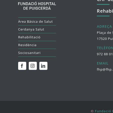
Rehabi
Àrea Bàsica de Salut
ADREÇA
Cerdanya Salut
Plaça de 
Rehabilitació
17520 Pu
Residència
TELÈFO
Sociosanitari
972 88 01
EMAIL
fhp@fhp.
©
Fundació 