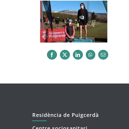
Facebook
X
LinkedIn
WhatsApp
Email:
Residència de Puigcerdà
Centre sociosanitari