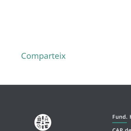
Comparteix
Fund. 
CAP de