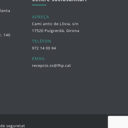
planta
ADREÇA
Camí antic de Llívia, s/n
17520 Puigcerdà, Girona
t. 140
TELÈFON
972 14 00 94
EMAIL
recepcio.ss@fhp.cat
a de seguretat