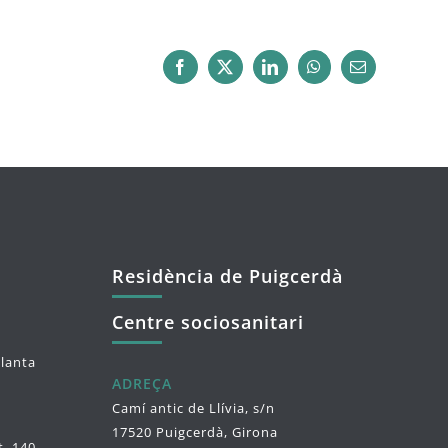
Facebook
X
LinkedIn
WhatsApp
Email:
Residència de Puigcerdà
Centre sociosanitari
planta
ADREÇA
Camí antic de Llívia, s/n
17520 Puigcerdà, Girona
t. 140