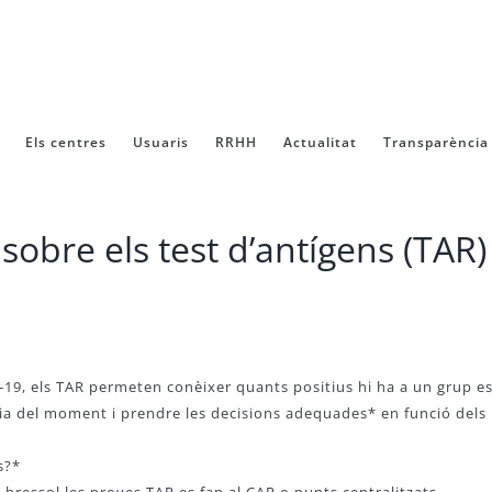
Els centres
Usuaris
RRHH
Actualitat
Transparència
e els test d’antígens (TAR) e
19, els TAR permeten conèixer quants positius hi ha a un grup esta
ia del moment i prendre les decisions adequades* en funció dels 
s?*