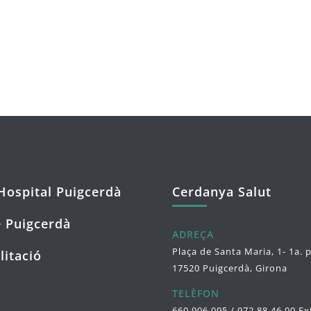
Hospital Puigcerdà
Cerdanya Salut
 Puigcerdà
ADREÇA
Plaça de Santa Maria, 1- 1a. 
litació
17520 Puigcerdà, Girona
TELÈFON
660 906 095 / 972 88 46 00 Ex