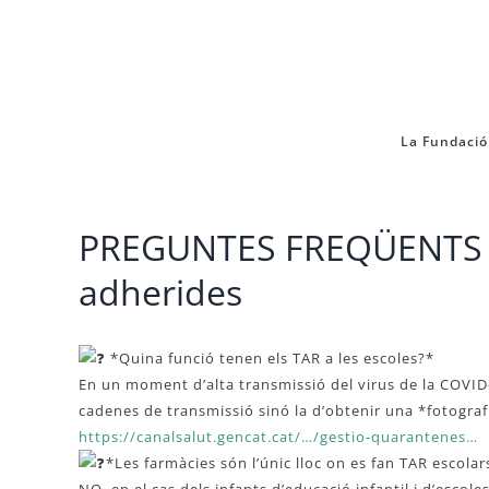
Skip
to
content
La Fundació
PREGUNTES FREQÜENTS sobr
adherides
*Quina funció tenen els TAR a les escoles?*
En un moment d’alta transmissió del virus de la COVID-
cadenes de transmissió sinó la d’obtenir una *fotograf
https://canalsalut.gencat.cat/…/gestio-quarantenes…
*Les farmàcies són l’únic lloc on es fan TAR escolar