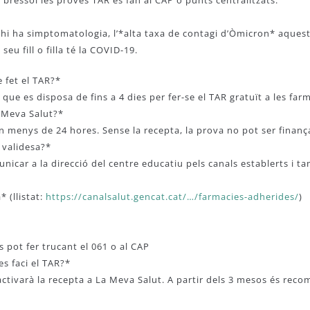
s bressol les proves TAR es fan al CAP o punts centralitzats.
 hi ha simptomatologia, l’*alta taxa de contagi d’Òmicron* aquest
seu fill o filla té la COVID-19.
e fet el TAR?*
e es disposa de fins a 4 dies per fer-se el TAR gratuït a les far
a Meva Salut?*
 menys de 24 hores. Sense la recepta, la prova no pot ser finanç
é validesa?*
unicar a la direcció del centre educatiu pels canals establerts i ta
 (llistat:
https://canalsalut.gencat.cat/…/farmacies-adherides/
)
s pot fer trucant el 061 o al CAP
es faci el TAR?*
s’activarà la recepta a La Meva Salut. A partir dels 3 mesos és rec