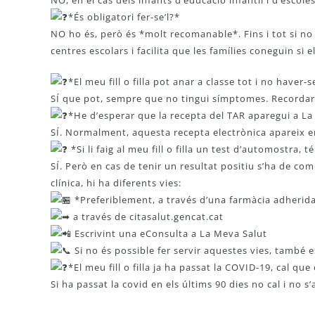
NO, en el cas dels infants d’educació infantil i d’escole
*És obligatori fer-se’l?*
NO ho és, però és *molt recomanable*. Fins i tot si no
centres escolars i facilita que les famílies coneguin si el 
*El meu fill o filla pot anar a classe tot i no haver-s
SÍ que pot, sempre que no tingui símptomes. Recordar qu
*He d’esperar que la recepta del TAR aparegui a L
SÍ. Normalment, aquesta recepta electrònica apareix en
*Si li faig al meu fill o filla un test d’automostra, t
SÍ. Però en cas de tenir un resultat positiu s’ha de com
clínica, hi ha diferents vies:
*Preferiblement, a través d’una farmàcia adherida*
a través de citasalut.gencat.cat
Escrivint una eConsulta a La Meva Salut
Si no és possible fer servir aquestes vies, també e
*El meu fill o filla ja ha passat la COVID-19, cal que 
Si ha passat la covid en els últims 90 dies no cal i no 