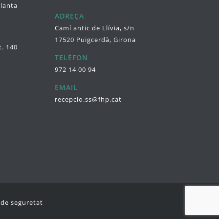
planta
ADREÇA
Camí antic de Llívia, s/n
17520 Puigcerdà, Girona
t. 140
TELÈFON
972 14 00 94
EMAIL
recepcio.ss@fhp.cat
a de seguretat