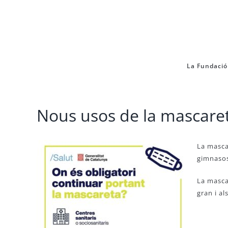
Skip
to
content
La Fundació
Nous usos de la mascaret
La mascar
gimnasos
La mascar
gran i als