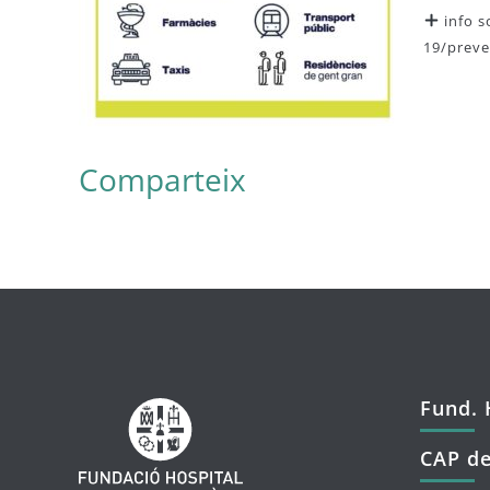
info s
19/preve
Comparteix
Fund. 
CAP de