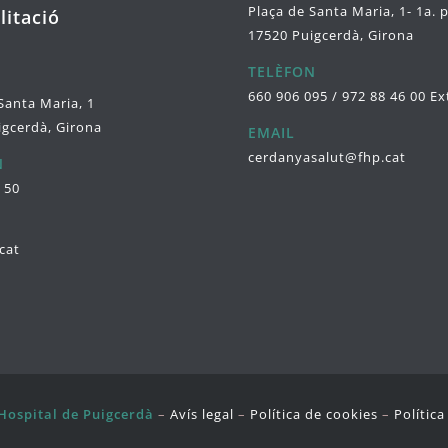
Plaça de Santa Maria, 1- 1a. 
litació
17520 Puigcerdà, Girona
TELÈFON
660 906 095 / 972 88 46 00 Ex
Santa Maria, 1
igcerdà, Girona
EMAIL
cerdanyasalut@fhp.cat
N
 50
cat
Hospital de Puigcerdà
–
Avís legal
–
Política de cookies
–
Polític