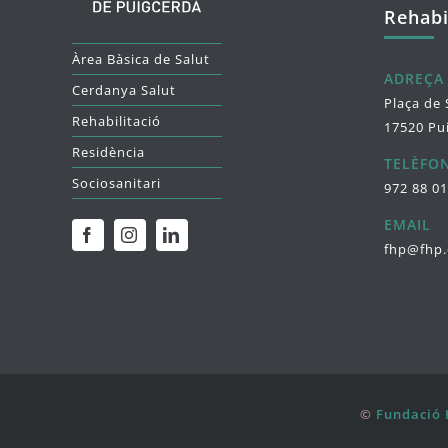
Rehabi
Àrea Bàsica de Salut
ADREÇA
Cerdanya Salut
Plaça de 
Rehabilitació
17520 Pu
Residència
TELÈFO
Sociosanitari
972 88 01
EMAIL
fhp@fhp.
©
Fundació 