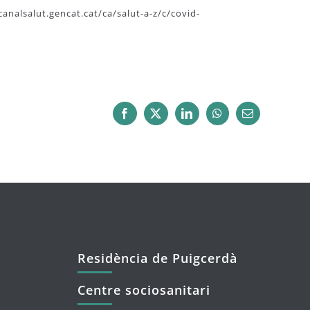
canalsalut.gencat.cat/ca/salut-a-z/c/covid-
Facebook
X
LinkedIn
WhatsApp
Email:
Residència de Puigcerdà
Centre sociosanitari