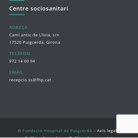
Centre sociosanitari
ADREÇA
Camí antic de Llívia, s/n
17520 Puigcerdà, Girona
TELÈFON
972 14 00 94
EMAIL
recepcio.ss@fhp.cat
©
Fundació Hospital de Puigcerdà
–
Avís legal
–