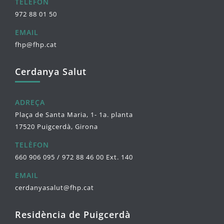
TELÈFON
972 88 01 50
EMAIL
fhp@fhp.cat
Cerdanya Salut
ADREÇA
Plaça de Santa Maria, 1- 1a. planta
17520 Puigcerdà, Girona
TELÈFON
660 906 095 / 972 88 46 00 Ext. 140
EMAIL
cerdanyasalut@fhp.cat
Residència de Puigcerdà