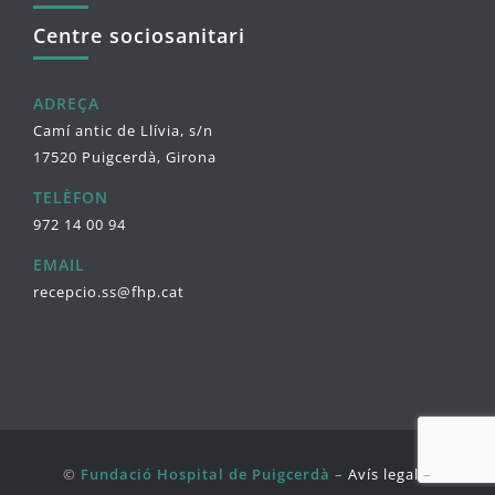
Centre sociosanitari
ADREÇA
Camí antic de Llívia, s/n
17520 Puigcerdà, Girona
TELÈFON
972 14 00 94
EMAIL
recepcio.ss@fhp.cat
©
Fundació Hospital de Puigcerdà
–
Avís legal
–