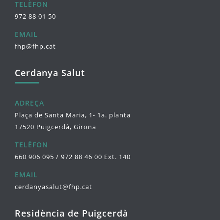
TELÈFON
972 88 01 50
EMAIL
fhp@fhp.cat
Cerdanya Salut
ADREÇA
Plaça de Santa Maria, 1- 1a. planta
17520 Puigcerdà, Girona
TELÈFON
660 906 095 / 972 88 46 00 Ext. 140
EMAIL
cerdanyasalut@fhp.cat
Residència de Puigcerdà