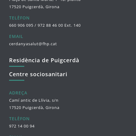
17520 Puigcerdà, Girona
TELÈFON
660 906 095 / 972 88 46 00 Ext. 140
EMAIL
cerdanyasalut@fhp.cat
Residència de Puigcerdà
Centre sociosanitari
ADREÇA
Camí antic de Llívia, s/n
17520 Puigcerdà, Girona
TELÈFON
972 14 00 94