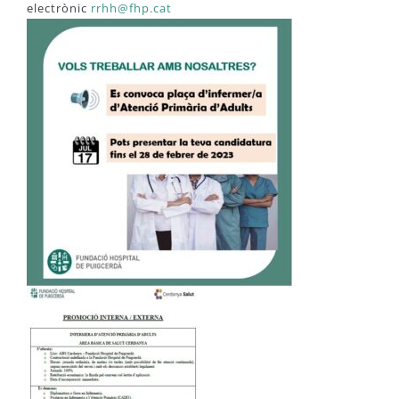
electrònic
rrhh@fhp.cat