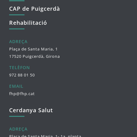
CAP de Puigcerdà
Rehabilitació
ADREÇA
Plaça de Santa Maria, 1
17520 Puigcerdà, Girona
TELÈFON
972 88 01 50
EMAIL
fhp@fhp.cat
Cerdanya Salut
ADREÇA
Plaça de Santa Maria, 1- 1a. planta