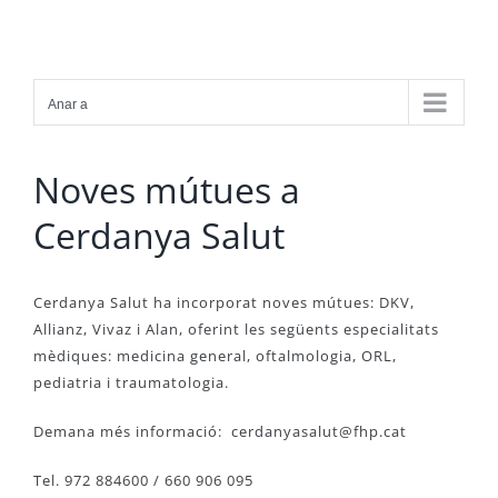
Skip
to
content
Anar a
Noves mútues a
Cerdanya Salut
Cerdanya Salut ha incorporat noves mútues: DKV,
Allianz, Vivaz i Alan, oferint les següents especialitats
mèdiques: medicina general, oftalmologia, ORL,
pediatria i traumatologia.
Demana més informació:
cerdanyasalut@fhp.cat
Tel. 972 884600 / 660 906 095