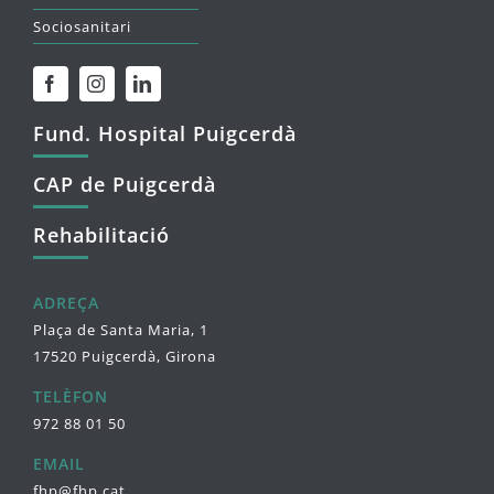
Sociosanitari
Fund. Hospital Puigcerdà
CAP de Puigcerdà
Rehabilitació
ADREÇA
Plaça de Santa Maria, 1
17520 Puigcerdà, Girona
TELÈFON
972 88 01 50
EMAIL
fhp@fhp.cat