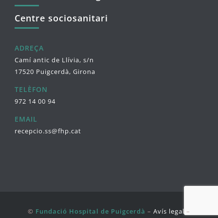
Centre sociosanitari
ADREÇA
Camí antic de Llívia, s/n
17520 Puigcerdà, Girona
TELÈFON
972 14 00 94
EMAIL
recepcio.ss@fhp.cat
©
Fundació Hospital de Puigcerdà
–
Avís legal
–