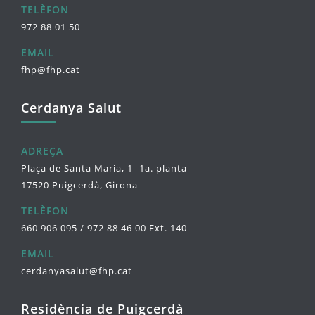
TELÈFON
972 88 01 50
EMAIL
fhp@fhp.cat
Cerdanya Salut
ADREÇA
Plaça de Santa Maria, 1- 1a. planta
17520 Puigcerdà, Girona
TELÈFON
660 906 095 / 972 88 46 00 Ext. 140
EMAIL
cerdanyasalut@fhp.cat
Residència de Puigcerdà