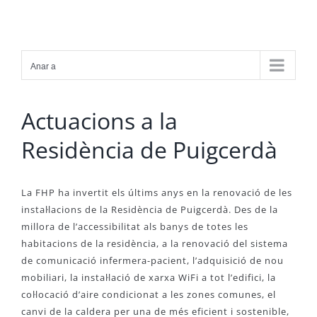
Skip
to
content
Anar a
Actuacions a la
Residència de Puigcerdà
La FHP ha invertit els últims anys en la renovació de les
instal·lacions de la Residència de Puigcerdà. Des de la
millora de l’accessibilitat als banys de totes les
habitacions de la residència, a la renovació del sistema
de comunicació infermera-pacient, l’adquisició de nou
mobiliari, la instal·lació de xarxa WiFi a tot l’edifici, la
col·locació d’aire condicionat a les zones comunes, el
canvi de la caldera per una de més eficient i sostenible,