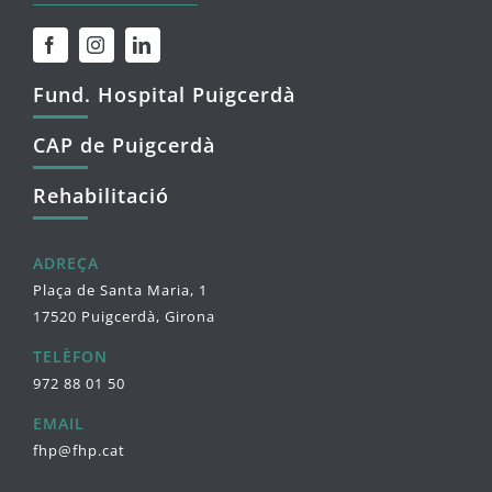
Fund. Hospital Puigcerdà
CAP de Puigcerdà
Rehabilitació
ADREÇA
Plaça de Santa Maria, 1
17520 Puigcerdà, Girona
TELÈFON
972 88 01 50
EMAIL
fhp@fhp.cat