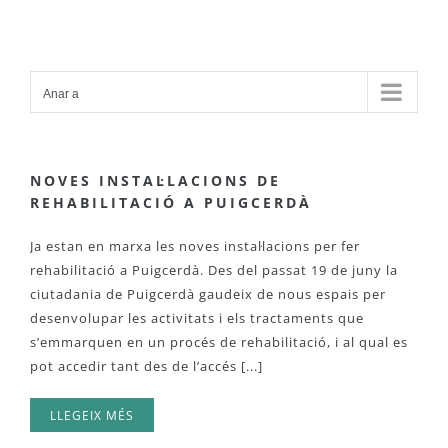
Skip
to
content
Anar a
NOVES INSTAL·LACIONS DE
REHABILITACIÓ A PUIGCERDÀ
Ja estan en marxa les noves instal·lacions per fer
rehabilitació a Puigcerdà. Des del passat 19 de juny la
ciutadania de Puigcerdà gaudeix de nous espais per
desenvolupar les activitats i els tractaments que
s’emmarquen en un procés de rehabilitació, i al qual es
pot accedir tant des de l’accés [...]
LLEGEIX MÉS