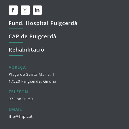
Fund. Hospital Puigcerdà
CAP de Puigcerdà
Rehabilitació
ADREÇA
Plaça de Santa Maria, 1
17520 Puigcerdà, Girona
TELÈFON
972 88 01 50
EMAIL
fhp@fhp.cat