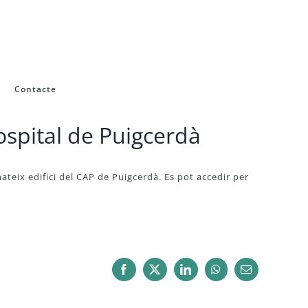
Contacte
ospital de Puigcerdà
mateix edifici del CAP de Puigcerdà. Es pot accedir per
Facebook
X
LinkedIn
WhatsApp
Email: