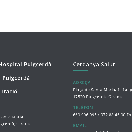
Hospital Puigcerdà
Cerdanya Salut
 Puigcerdà
ADREÇA
Plaça de Santa Maria, 1- 1a. 
litació
17520 Puigcerdà, Girona
TELÈFON
660 906 095 / 972 88 46 00 Ex
Santa Maria, 1
igcerdà, Girona
EMAIL