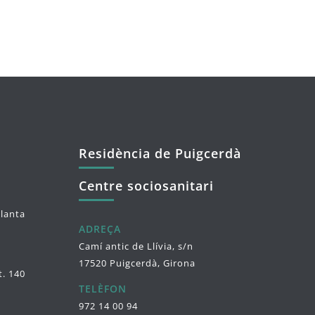
Residència de Puigcerdà
Centre sociosanitari
planta
ADREÇA
Camí antic de Llívia, s/n
17520 Puigcerdà, Girona
t. 140
TELÈFON
972 14 00 94