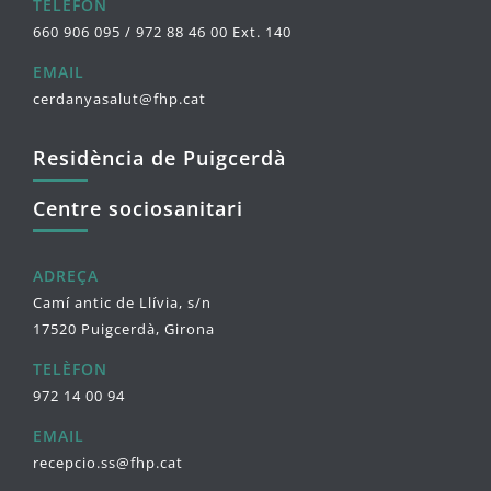
TELÈFON
660 906 095 / 972 88 46 00 Ext. 140
EMAIL
cerdanyasalut@fhp.cat
Residència de Puigcerdà
Centre sociosanitari
ADREÇA
Camí antic de Llívia, s/n
17520 Puigcerdà, Girona
TELÈFON
972 14 00 94
EMAIL
recepcio.ss@fhp.cat