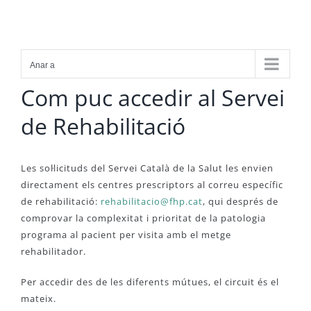
Skip
to
content
Anar a
Com puc accedir al Servei
de Rehabilitació
Les sol·licituds del Servei Català de la Salut les envien
directament els centres prescriptors al correu específic
de rehabilitació:
rehabilitacio@fhp.cat
, qui després de
comprovar la complexitat i prioritat de la patologia
programa al pacient per visita amb el metge
rehabilitador.
Per accedir des de les diferents mútues, el circuit és el
mateix.