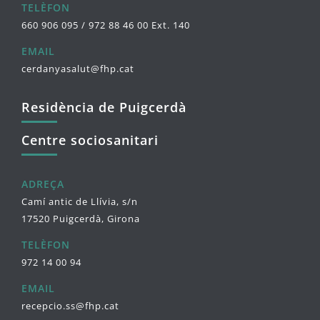
TELÈFON
660 906 095 / 972 88 46 00 Ext. 140
EMAIL
cerdanyasalut@fhp.cat
Residència de Puigcerdà
Centre sociosanitari
ADREÇA
Camí antic de Llívia, s/n
17520 Puigcerdà, Girona
TELÈFON
972 14 00 94
EMAIL
recepcio.ss@fhp.cat