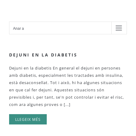
Skip
to
content
Anar a
DEJUNI EN LA DIABETIS
Dejuni en la diabetis En general el dejuni en persones
amb diabetis, especialment les tractades amb insulina,
està desaconsellat. Tot i això, hi ha algunes situacions
en que cal fer dejuni. Aquestes situacions són
previsibles i, per tant, se'n pot controlar i evitar el risc,
com ara algunes proves o [...]
LLEGEIX MÉS