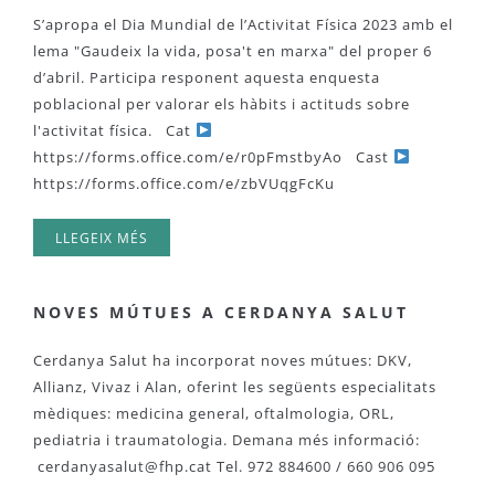
S’apropa el Dia Mundial de l’Activitat Física 2023 amb el
lema "Gaudeix la vida, posa't en marxa" del proper 6
d’abril. Participa responent aquesta enquesta
poblacional per valorar els hàbits i actituds sobre
l'activitat física. Cat
https://forms.office.com/e/r0pFmstbyAo Cast
https://forms.office.com/e/zbVUqgFcKu
LLEGEIX MÉS
NOVES MÚTUES A CERDANYA SALUT
Cerdanya Salut ha incorporat noves mútues: DKV,
Allianz, Vivaz i Alan, oferint les següents especialitats
mèdiques: medicina general, oftalmologia, ORL,
pediatria i traumatologia. Demana més informació:
cerdanyasalut@fhp.cat
Tel. 972 884600 / 660 906 095